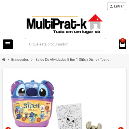
person
Entrar
0
view_headline
chevron_right
chevron_right
Brinquedos
Balde De Atividades 5 Em 1 Stitch Disney Toyng