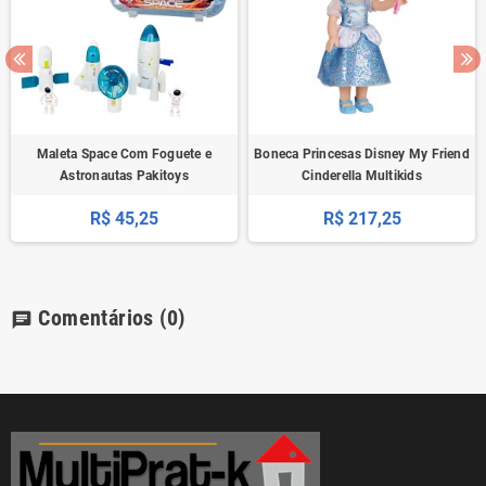
Maleta Space Com Foguete e
Boneca Princesas Disney My Friend
Astronautas Pakitoys
Cinderella Multikids
R$ 45,25
R$ 217,25
Comentários
(0)
chat