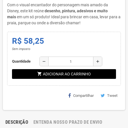
Com o visual encantador do personagem mais amado da
Disney, este kit reúne
desenho, pintura, adesivos e muito
mais
em um só produto! Ideal para brincar em casa, levar para a
praia, parque ou onde a diversão chamar!
R$ 58,25
Sem imposto
remove
add
Quantidade
shopping_cart
ADICIONAR AO CARRINHO
Compartilhar
Tweet
DESCRIÇÃO
ENTENDA NOSSO PRAZO DE ENVIO