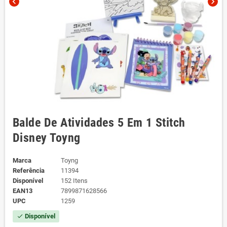
chevron_left
chevron_right
Balde De Atividades 5 Em 1 Stitch
Disney Toyng
Marca
Toyng
Referência
11394
Disponível
152 Itens
EAN13
7899871628566
UPC
1259
Disponível
check