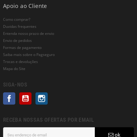
Apoio ao Cliente
Como comprar?
Duvidas frequentes
Entenda nosso prazo de envio
Envio de pedidos
Formas de pagamento
Saiba mais sobre o Pagseguro
Trocas e devoluções
Mapa do Site
SIGA-NOS
Facebook
YouTube
Instagram
RECEBA NOSSAS OFERTAS POR EMAIL
ok