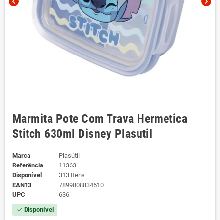
chevron_left
chevron_right
Marmita Pote Com Trava Hermetica
Stitch 630ml Disney Plasutil
Marca
Plasútil
Referência
11363
Disponível
313 Itens
EAN13
7899808834510
UPC
636
Disponível
check