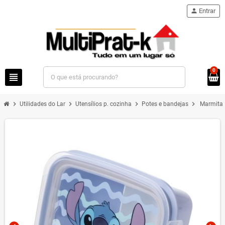
person
Entrar
0
view_headline
chevron_right
chevron_right
chevron_right
chevron_right
Utilidades do Lar
Utensílios p. cozinha
Potes e bandejas
Marmita 