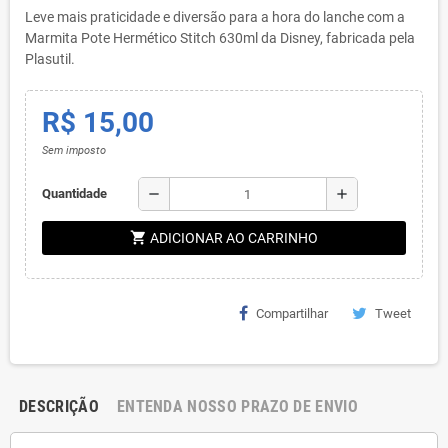
Leve mais praticidade e diversão para a hora do lanche com a
Marmita Pote Hermético Stitch 630ml da Disney, fabricada pela
Plasutil.
R$ 15,00
Sem imposto
remove
add
Quantidade
shopping_cart
ADICIONAR AO CARRINHO
Compartilhar
Tweet
DESCRIÇÃO
ENTENDA NOSSO PRAZO DE ENVIO