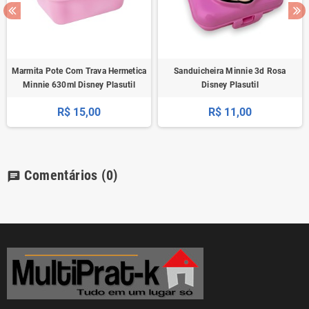
Marmita Pote Com Trava Hermetica
Sanduicheira Minnie 3d Rosa
Minnie 630ml Disney Plasutil
Disney Plasutil
R$ 15,00
R$ 11,00
Comentários
(0)
chat