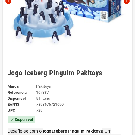
chevron_left
chevron_right
Jogo Iceberg Pinguim Pakitoys
Marca
Pakitoys
Referência
107387
Disponível
51 Itens
EAN13
7898676721090
UPC
729
Disponível
check
Desafie-se com o
! Um
Jogo Iceberg Pinguim Pakitoys