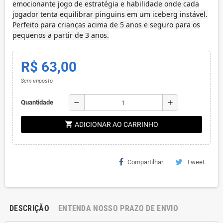
emocionante jogo de estratégia e habilidade onde cada
jogador tenta equilibrar pinguins em um iceberg instável.
Perfeito para crianças acima de 5 anos e seguro para os
pequenos a partir de 3 anos.
R$ 63,00
Sem imposto
remove
add
Quantidade
shopping_cart
ADICIONAR AO CARRINHO
Compartilhar
Tweet
DESCRIÇÃO
ENTENDA NOSSO PRAZO DE ENVIO