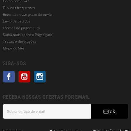
Como comprar?
Duvidas frequentes
Entenda nosso prazo de envio
Envio de pedidos
Formas de pagamento
Saiba mais sobre o Pagseguro
Trocas e devoluções
Mapa do Site
SIGA-NOS
Facebook
YouTube
Instagram
RECEBA NOSSAS OFERTAS POR EMAIL
ok