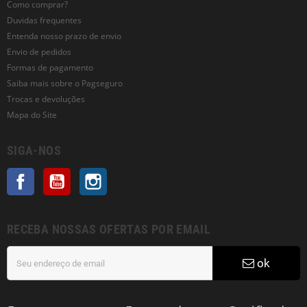
Como comprar?
Duvidas frequentes
Entenda nosso prazo de envio
Envio de pedidos
Formas de pagamento
Saiba mais sobre o Pagseguro
Trocas e devoluções
Mapa do Site
SIGA-NOS
Facebook
YouTube
Instagram
RECEBA NOSSAS OFERTAS POR EMAIL
ok