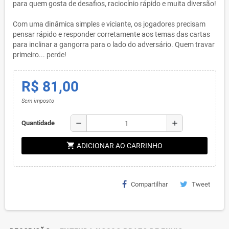
para quem gosta de desafios, raciocínio rápido e muita diversão!
Com uma dinâmica simples e viciante, os jogadores precisam
pensar rápido e responder corretamente aos temas das cartas
para inclinar a gangorra para o lado do adversário. Quem travar
primeiro... perde!
R$ 81,00
Sem imposto
remove
add
Quantidade
shopping_cart
ADICIONAR AO CARRINHO
Compartilhar
Tweet