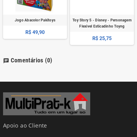
Jogo Abacolor Pakitoys
Toy Story 5 - Disney - Personagem
Flexivel Esticadinho Toyng
R$ 49,90
R$ 25,75
Comentários
(0)
chat
Apoio ao Cliente