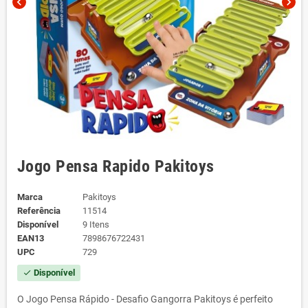
chevron_left
chevron_right
Jogo Pensa Rapido Pakitoys
Marca
Pakitoys
Referência
11514
Disponível
9 Itens
EAN13
7898676722431
UPC
729
Disponível
check
O Jogo Pensa Rápido - Desafio Gangorra Pakitoys é perfeito