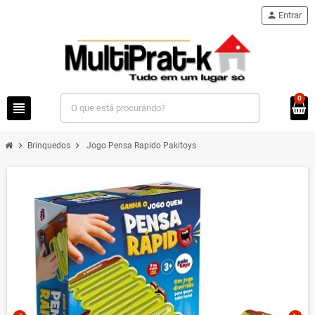
person
Entrar
0
view_headline
chevron_right
chevron_right
Brinquedos
Jogo Pensa Rapido Pakitoys