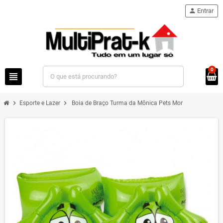
person
Entrar
0
view_headline
chevron_right
chevron_right
Esporte e Lazer
Boia de Braço Turma da Mônica Pets Mor