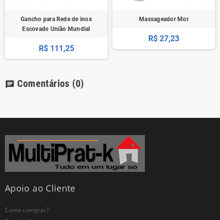
Gancho para Rede de inox
Massageador Mor
Escovado União Mundial
R$ 27,23
R$ 111,25
Comentários
(0)
chat
Apoio ao Cliente
Como comprar?