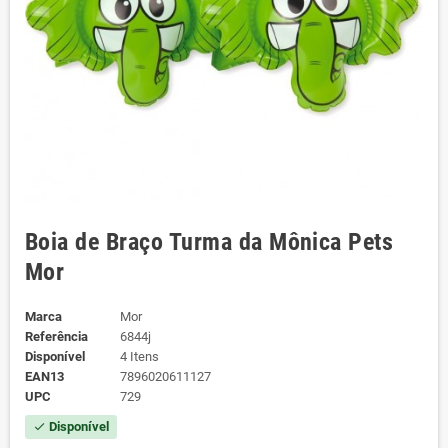
Boia de Braço Turma da Mônica Pets
Mor
Marca
Mor
Referência
6844j
Disponível
4 Itens
EAN13
7896020611127
UPC
729
Disponível
check