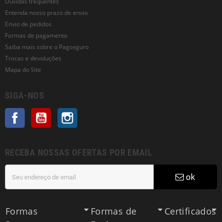
Duvidas frequentes
Entenda nosso prazo de envio
Envio de pedidos
Formas de pagamento
Saiba mais sobre o Pagseguro
Trocas e devoluções
Mapa do Site
SIGA-NOS
Facebook
YouTube
Instagram
RECEBA NOSSAS OFERTAS POR EMAIL
ok
Formas
Formas de
Certificados