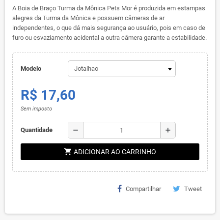
A Boia de Braço Turma da Mônica Pets Mor é produzida em estampas
alegres da Turma da Mônica e possuem câmeras de ar
independentes, o que dá mais segurança ao usuário, pois em caso de
furo ou esvaziamento acidental a outra câmera garante a estabilidade.
Modelo
R$ 17,60
Sem imposto
remove
add
Quantidade
shopping_cart
ADICIONAR AO CARRINHO
Compartilhar
Tweet