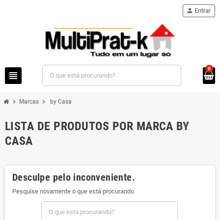
person
Entrar
0
view_headline
chevron_right
chevron_right
Marcas
by Casa
LISTA DE PRODUTOS POR MARCA BY
CASA
Desculpe pelo inconveniente.
Pesquise novamente o que está procurando