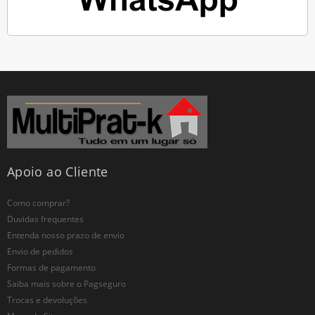
Apoio ao Cliente
Como comprar?
Duvidas frequentes
Entenda nosso prazo de envio
Envio de pedidos
Formas de pagamento
Saiba mais sobre o Pagseguro
Trocas e devoluções