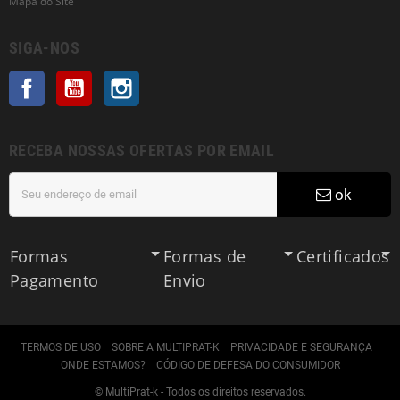
Mapa do Site
SIGA-NOS
Facebook
YouTube
Instagram
RECEBA NOSSAS OFERTAS POR EMAIL
ok
Formas
Formas de
Certificados
Pagamento
Envio
TERMOS DE USO
SOBRE A MULTIPRAT-K
PRIVACIDADE E SEGURANÇA
ONDE ESTAMOS?
CÓDIGO DE DEFESA DO CONSUMIDOR
© MultiPrat-k - Todos os direitos reservados.