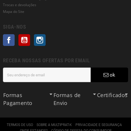
Trocas e devoluções
Mapa do Site
SIGA-NOS
Facebook
YouTube
Instagram
RECEBA NOSSAS OFERTAS POR EMAIL
ok
Formas
Formas de
Certificados
Pagamento
Envio
TERMOS DE USO
SOBRE A MULTIPRAT-K
PRIVACIDADE E SEGURANÇA
ONDE ESTAMOS?
CÓDIGO DE DEFESA DO CONSUMIDOR