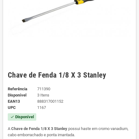
Chave de Fenda 1/8 X 3 Stanley
Referência
711390
Disponível
3 Itens
EAN13
888317001152
UPC
1167
Disponível
check
A
Chave de Fenda 1/8 X 3 Stanley
possui haste em cromo vanadium,
cabo emborrachado e ponta imantada.