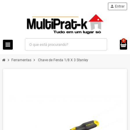
person
Entrar
0
view_headline
chevron_right
chevron_right
Ferramentas
Chave de Fenda 1/8 X 3 Stanley