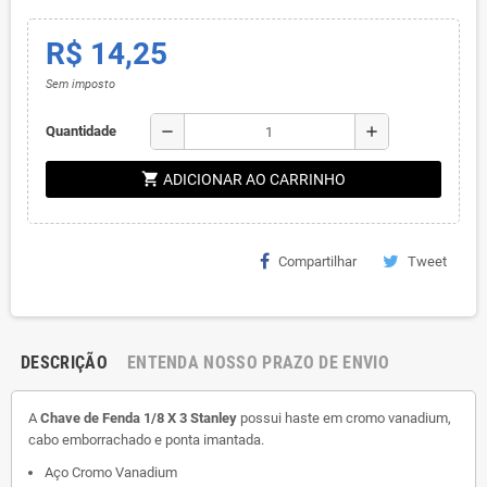
R$ 14,25
Sem imposto
remove
add
Quantidade
shopping_cart
ADICIONAR AO CARRINHO
Compartilhar
Tweet
DESCRIÇÃO
ENTENDA NOSSO PRAZO DE ENVIO
A
Chave de Fenda 1/8 X 3 Stanley
possui haste em cromo vanadium,
cabo emborrachado e ponta imantada.
Aço Cromo Vanadium