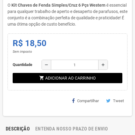
O
Kit Chaves de Fenda Simples/Cruz 6 Pçs Western
é essencial
para qualquer trabalho de aperto e desaperto de parafusos, este
conjunto é a combinação perfeita de qualidade e praticidade! É
uma ótima opção de custo benefício.
R$ 18,50
Sem imposto
remove
add
Quantidade
shopping_cart
ADICIONAR AO CARRINHO
Compartilhar
Tweet
DESCRIÇÃO
ENTENDA NOSSO PRAZO DE ENVIO