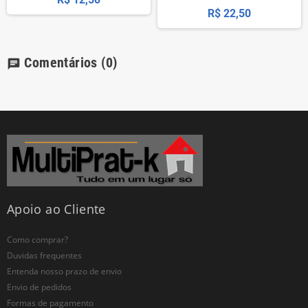
R$ 22,50
Comentários
(0)
chat
Apoio ao Cliente
Como comprar?
Duvidas frequentes
Entenda nosso prazo de envio
Envio de pedidos
Formas de pagamento