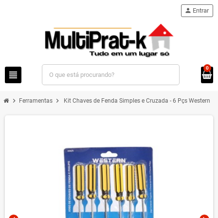
person
Entrar
0
view_headline
chevron_right
chevron_right
Ferramentas
Kit Chaves de Fenda Simples e Cruzada - 6 Pçs Western