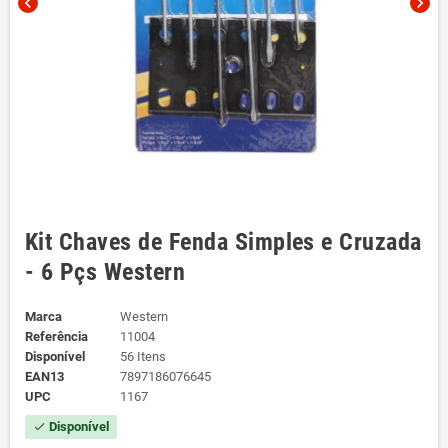
chevron_left
chevron_right
Kit Chaves de Fenda Simples e Cruzada
- 6 Pçs Western
Marca
Western
Referência
11004
Disponível
56 Itens
EAN13
7897186076645
UPC
1167
Disponível
check