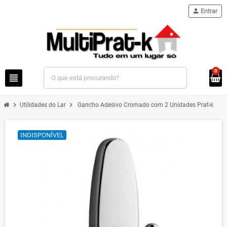
person
Entrar
0
view_headline
chevron_right
chevron_right
Utilidades do Lar
Gancho Adesivo Cromado com 2 Unidades Prat-k
INDISPONÍVEL