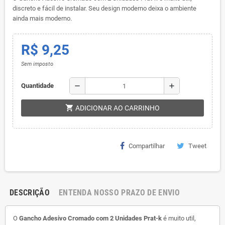
discreto e fácil de instalar. Seu design moderno deixa o ambiente
ainda mais moderno.
R$ 9,25
Sem imposto
remove
add
Quantidade
shopping_cart
ADICIONAR AO CARRINHO
Compartilhar
Tweet
DESCRIÇÃO
ENTENDA NOSSO PRAZO DE ENVIO
O
Gancho Adesivo Cromado com 2 Unidades Prat-k
é muito util,