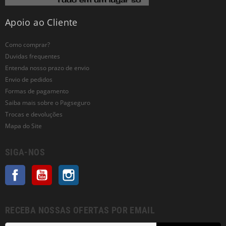
Apoio ao Cliente
Como comprar?
Duvidas frequentes
Entenda nosso prazo de envio
Envio de pedidos
Formas de pagamento
Saiba mais sobre o Pagseguro
Trocas e devoluções
Mapa do Site
SIGA-NOS
Facebook
YouTube
Instagram
RECEBA NOSSAS OFERTAS POR EMAIL