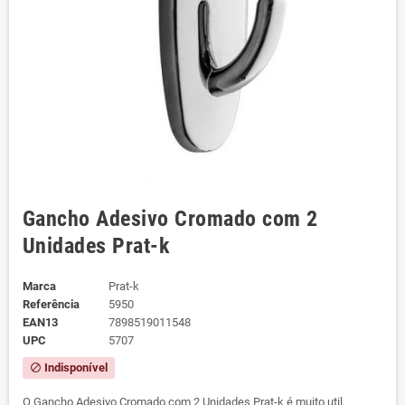
Gancho Adesivo Cromado com 2
Unidades Prat-k
Marca
Prat-k
Referência
5950
EAN13
7898519011548
UPC
5707
Indisponível
block
O Gancho Adesivo Cromado com 2 Unidades Prat-k é muito util,